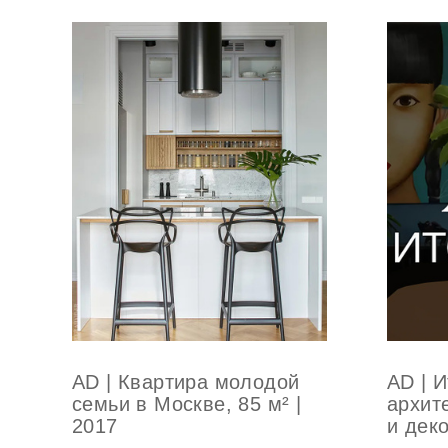
AD | 
AD | Квартира молодой
архит
семьи в Москве, 85 м² |
и дек
2017