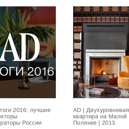
AD | Двухуровнева
Итоги 2016: лучшие
квартира на Малой
екторы
Полянке | 2013
ораторы России